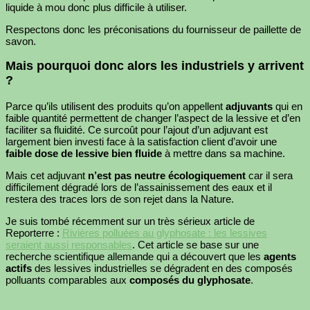
liquide à mou donc plus difficile à utiliser.
Respectons donc les préconisations du fournisseur de paillette de
savon.
Mais pourquoi donc alors les industriels y arrivent
?
Parce qu’ils utilisent des produits qu’on appellent
adjuvants
qui en
faible quantité permettent de changer l’aspect de la lessive et d’en
faciliter sa fluidité. Ce surcoût pour l’ajout d’un adjuvant est
largement bien investi face à la satisfaction client d’avoir une
faible dose de lessive bien fluide
à mettre dans sa machine.
Mais cet adjuvant
n’est pas neutre écologiquement
car il sera
difficilement dégradé lors de l’assainissement des eaux et il
restera des traces lors de son rejet dans la Nature.
Je suis tombé récemment sur un très sérieux article de
Reporterre :
Rivières polluées au glyphosate : les lessives
seraient aussi responsables
. Cet article se base sur une
recherche scientifique allemande qui a découvert que les
agents
actifs
des lessives industrielles se dégradent en des composés
polluants comparables aux
composés du glyphosate
.