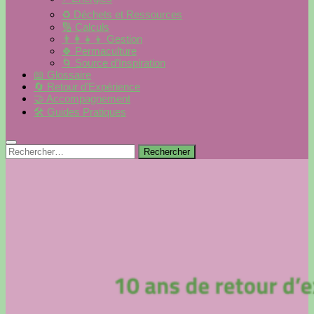
♻️ Déchets et Ressources
🔢 Calculs
👨‍👩‍👧‍👦 Gestion
🍀 Permaculture
🌀 Source d’Inspiration
📖 Glossaire
🔄 Retour d’Expérience
🤝 Accompagnement
🛠 Guides Pratiques
Rechercher :