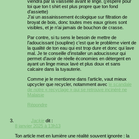
viendra par la vaisselle avant le linge. (j’espère pour
toi que ton t shirt est plus propre que ton fond
d’assiette)
J’ai un assainissement écologique sur filtration de
broyat de bois, donc toutes mes eaux grises sont
visibles, et je n’ai jamais de bouchon de crasse.
Par contre, si tu sens le besoin de mettre de
l’adoucissant (soupline) c’est que le problème vient de
la qualité de ton eau qui est trop dure et donc qui lave
mal. Je te conseille d’installer un adoucisseur qui
permet d’avoir de réelle économies en détergent en
ayant un linge mieux lavé et plus doux et sans
calcaire dans la tuyauterie.
Comme je le mentionne dans l’article, vaut mieux
upcycler que recycler, notamment avec
le scandale
de notre « recyclage » qui se retrouve incinéré ne
Malaisie
Répondre
Jackie
dit :
8 janvier 2025 à 13h13
Ton article met en lumière une réalité souvent ignorée : la