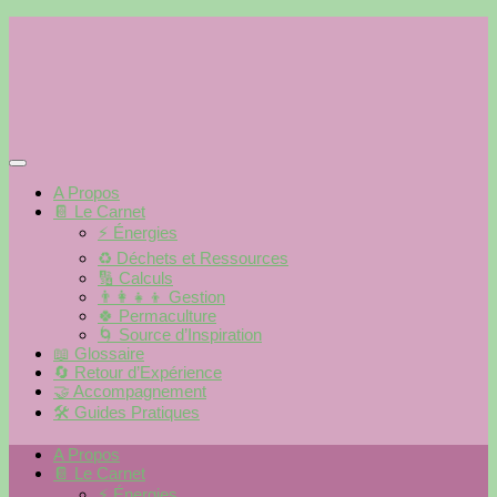
Skip
to
content
A Propos
📔 Le Carnet
⚡️ Énergies
♻️ Déchets et Ressources
🔢 Calculs
👨‍👩‍👧‍👦 Gestion
🍀 Permaculture
🌀 Source d’Inspiration
📖 Glossaire
🔄 Retour d’Expérience
🤝 Accompagnement
🛠 Guides Pratiques
A Propos
📔 Le Carnet
⚡️ Énergies