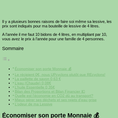
Il y a plusieurs bonnes raisons de faire soi même sa lessive, les
prix sont indiqués pour ma bouteille de lessive de 4 litres.
A l’année il me faut 10 bidons de 4 litres, en multipliant par 10,
vous avez le prix à l’année pour une famille de 4 personnes.
Sommaire
Économiser son porte Monnaie 💰
Le récipient 0€, nous UPcyclons plutôt que REcyclons!
La paillette de savon 0,63 €
L’eau (Chaude) 0,08€
L’huile Essentielle 0,35€
Bilan des Proportions et Bilan Financier 💶
Quelle est l’économie en CO2 dû au transport?
Mieux gérer ses déchets et ses rejets d’eau grise
L’odeur de ma Lessive
Économiser son porte Monnaie 💰