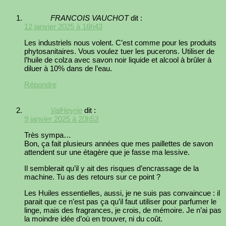
FRANCOIS VAUCHOT
dit :
12 janvier 2025 à 16h43
Les industriels nous volent. C’est comme pour les produits
phytosanitaires. Vous voulez tuer les pucerons. Utiliser de
l’huile de colza avec savon noir liquide et alcool à brûler à
diluer à 10% dans de l’eau.
Répondre
ValHeyrie
dit :
9 janvier 2025 à 20h53
Très sympa…
Bon, ça fait plusieurs années que mes paillettes de savon
attendent sur une étagère que je fasse ma lessive.
Il semblerait qu’il y ait des risques d’encrassage de la
machine. Tu as des retours sur ce point ?
Les Huiles essentielles, aussi, je ne suis pas convaincue : il
parait que ce n’est pas ça qu’il faut utiliser pour parfumer le
linge, mais des fragrances, je crois, de mémoire. Je n’ai pas
la moindre idée d’où en trouver, ni du coût.