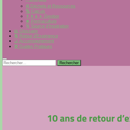
♻️ Déchets et Ressources
🔢 Calculs
👨‍👩‍👧‍👦 Gestion
🍀 Permaculture
🌀 Source d’Inspiration
📖 Glossaire
🔄 Retour d’Expérience
🤝 Accompagnement
🛠 Guides Pratiques
Rechercher :