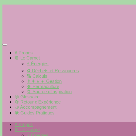
Skip
to
content
A Propos
📔 Le Carnet
⚡️ Énergies
♻️ Déchets et Ressources
🔢 Calculs
👨‍👩‍👧‍👦 Gestion
🍀 Permaculture
🌀 Source d’Inspiration
📖 Glossaire
🔄 Retour d’Expérience
🤝 Accompagnement
🛠 Guides Pratiques
A Propos
📔 Le Carnet
⚡️ Énergies