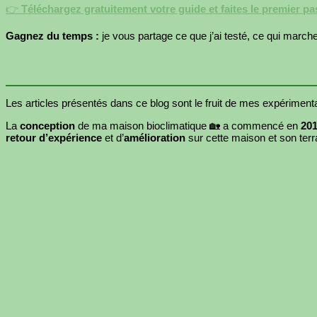
👉
Téléchargez gratuitement votre guide et faites le premier p
Gagnez du temps :
je vous partage ce que j’ai testé, ce qui marc
Les articles présentés dans ce blog sont le fruit de mes expérimentat
La
conception
de ma maison bioclimatique 🏡 a commencé en
201
retour d’expérience
et d’
amélioration
sur cette maison et son terra