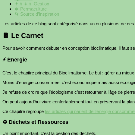
👨‍👩‍👧‍👦 Gestion
🍀 Permaculture
🌀 Source d’Inspiration
Les articles de ce blog sont catégorisé dans un ou plusieurs de ces
📔 Le Carnet
Pour savoir comment débuter en conception bioclimatique, il faut s
⚡️ Énergie
C’est le chapitre principal du Bioclimatisme. Le but : gérer au mie
Moins d’énergie consommée, c’est économique mais aussi écologi
Je refuse de croire que l’écologisme c’est retourner à l’âge de pier
On peut aujourd’hui vivre confortablement tout en préservant la planè
Ce chapitre regroupe
les articles qui parlent de l’énergie consom
♻️ Déchets et Ressources
Un point important, c’est la gestion des déchets.