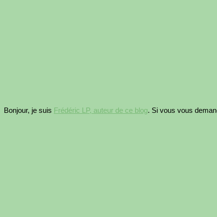
Bonjour, je suis
Frédéric LP, auteur de ce blog
. Si vous vous dema