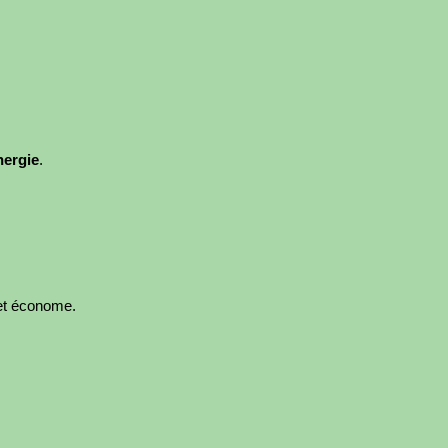
nergie
.
 et économe.