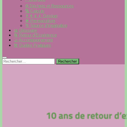
♻️ Déchets et Ressources
🔢 Calculs
👨‍👩‍👧‍👦 Gestion
🍀 Permaculture
🌀 Source d’Inspiration
📖 Glossaire
🔄 Retour d’Expérience
🤝 Accompagnement
🛠 Guides Pratiques
Rechercher :