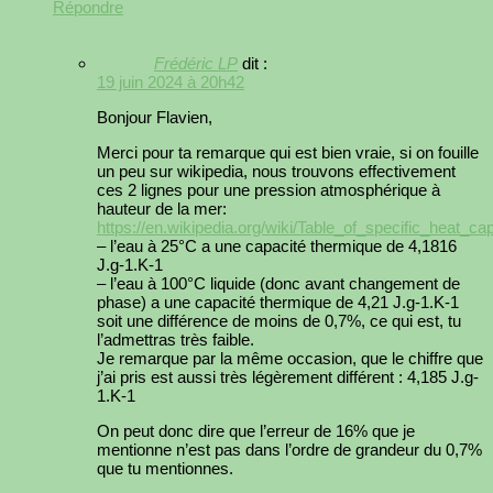
Répondre
Frédéric LP
dit :
19 juin 2024 à 20h42
Bonjour Flavien,
Merci pour ta remarque qui est bien vraie, si on fouille
un peu sur wikipedia, nous trouvons effectivement
ces 2 lignes pour une pression atmosphérique à
hauteur de la mer:
https://en.wikipedia.org/wiki/Table_of_specific_heat_cap
– l’eau à 25°C a une capacité thermique de 4,1816
J.g-1.K-1
– l’eau à 100°C liquide (donc avant changement de
phase) a une capacité thermique de 4,21 J.g-1.K-1
soit une différence de moins de 0,7%, ce qui est, tu
l’admettras très faible.
Je remarque par la même occasion, que le chiffre que
j’ai pris est aussi très légèrement différent : 4,185 J.g-
1.K-1
On peut donc dire que l’erreur de 16% que je
mentionne n’est pas dans l’ordre de grandeur du 0,7%
que tu mentionnes.