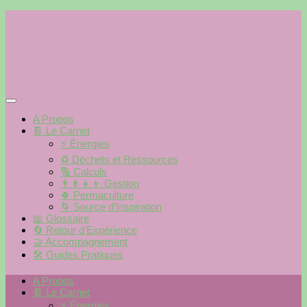
Skip
to
content
A Propos
📔 Le Carnet
⚡️ Énergies
♻️ Déchets et Ressources
🔢 Calculs
👨‍👩‍👧‍👦 Gestion
🍀 Permaculture
🌀 Source d’Inspiration
📖 Glossaire
🔄 Retour d’Expérience
🤝 Accompagnement
🛠 Guides Pratiques
A Propos
📔 Le Carnet
⚡️ Énergies