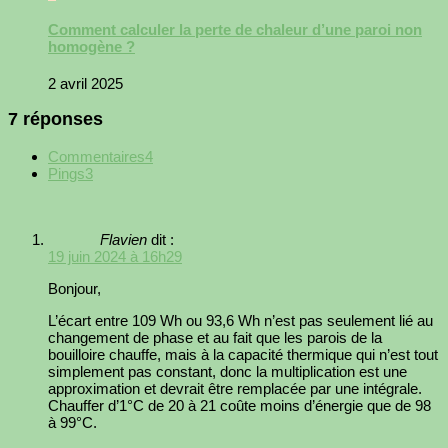
Comment calculer la perte de chaleur d’une paroi non
homogène ?
2 avril 2025
7 réponses
Commentaires
4
Pings
3
Flavien
dit :
19 juin 2024 à 16h29
Bonjour,
L’écart entre 109 Wh ou 93,6 Wh n’est pas seulement lié au
changement de phase et au fait que les parois de la
bouilloire chauffe, mais à la capacité thermique qui n’est tout
simplement pas constant, donc la multiplication est une
approximation et devrait être remplacée par une intégrale.
Chauffer d’1°C de 20 à 21 coûte moins d’énergie que de 98
à 99°C.