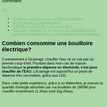
Sommaire
Combien consomme une bouilloire électrique?
Et par le calcul, ça donne quoi?
109 Wh ou 93,58 Wh ? Où est l’erreur?
Pour aller plus loin sur la réflexion de la bouilloire et de
l’autonomie électrique avec une production photovoltaïque
Combien consomme une bouilloire
électrique?
Contrairement à l’éclairage, chauffer l’eau ne se voit pas du
premier coup d’œil. Pourtant dans mon cas de maison
bioclimatique l
a première dépense en électricité, c’est pour
chauffer de l’EAU
. L’éclairage est aujourd’hui un poste de
dépense très secondaire, grâce aux LED.
Dans cette petite expérience, grâce à un Wattmètre, je mesure la
quantité d’énergie absorbée par ma bouilloire de 1600W pour
chauffer exactement 1L d’eau (soit 1kg d’eau).