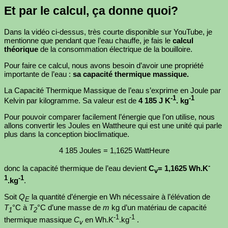
Et par le calcul, ça donne quoi?
Dans la vidéo ci-dessus, très courte disponible sur YouTube, je
mentionne que pendant que l’eau chauffe, je fais le
calcul
théorique
de la consommation électrique de la bouilloire.
Pour faire ce calcul, nous avons besoin d’avoir une propriété
importante de l’eau :
sa capacité thermique massique.
La Capacité Thermique Massique de l’eau s’exprime en Joule par
-1
-1
Kelvin par kilogramme. Sa valeur est de
4 185 J K
. kg
Pour pouvoir comparer facilement l’énergie que l’on utilise, nous
allons convertir les Joules en Wattheure qui est une unité qui parle
plus dans la conception bioclimatique.
4 185 Joules = 1,1625 WattHeure
-
donc la capacité thermique de l’eau devient
C
= 1,1625 Wh.K
v
1
-1
.kg
.
Soit
Q
la quantité d’énergie en Wh nécessaire à l’élévation de
E
T
°C à
T
°C d’une masse de
m
kg d’un matériau de capacité
1
2
-1
-1
thermique massique
C
en Wh.K
.kg
.
v