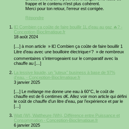
frappe et le contenu n’est plus cohérent.
Merci pour ton retour, l’erreur est corrigée.
Répondre
💶 Combien ça coûte de faire bouillir 1L d'eau au gaz 🔥? -
Conception-Bioclimatique.fr
18 août 2024
[…] à mon article » 💶 Combien ça coûte de faire bouillir 1
Litre d’eau avec une bouilloire électrique⚡️? » de nombreux
commentaires s’interrogeaient sur le comparatif avec la
chauffe au […]
La lessive liquide, un "juteux" business à base de 97%
d'eau. - Conception-Bioclimatique.fr
3 janvier 2025
[…] Le mélange me donne une eau à 60°C, le coût de
chauffe est de 6 centimes d€. Allez voir mon article qui défini
le coût de chauffe d’un litre d’eau, par l’expérience et par le
[…]
Watt (W), Wattheure (Wh), Différence entre Puissance et
Consommation - Conception-Bioclimatique.fr
6 janvier 2025