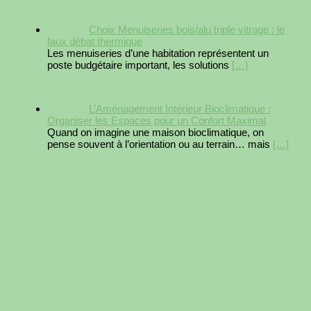
Choix Menuiseries bois/alu triple vitrage : le
faux débat thermique
Les menuiseries d’une habitation représentent un
poste budgétaire important, les solutions
[…]
L’Aménagement Intérieur Bioclimatique :
Organiser les Espaces pour un Confort Maximal
Quand on imagine une maison bioclimatique, on
pense souvent à l’orientation ou au terrain… mais
[…]