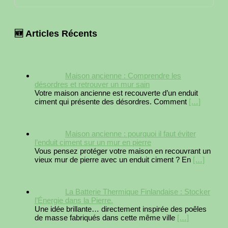
🆕 Articles Récents
Maison ancienne : Comprendre les
désordres et retrouver un mur sain
Votre maison ancienne est recouverte d’un enduit
ciment qui présente des désordres. Comment
[…]
Maison ancienne : pourquoi il faut éviter
l’enduit ciment sur un mur en pierre
Vous pensez protéger votre maison en recouvrant un
vieux mur de pierre avec un enduit ciment ? En
[…]
La Batterie Thermique Finlandaise : Stocker
l’Énergie dans la Pierre.
Une idée brillante… directement inspirée des poêles
de masse fabriqués dans cette même ville
[…]