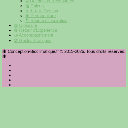
♻️ Déchets et Ressources
🔢 Calculs
👨‍👩‍👧‍👦 Gestion
🍀 Permaculture
🌀 Source d’Inspiration
📖 Glossaire
🔄 Retour d’Expérience
🤝 Accompagnement
🛠 Guides Pratiques
🐜 Conception-Bioclimatique.fr © 2019-2026. Tous droits réservés.
🐜
Close
this
module