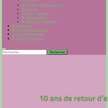
♻️ Déchets et Ressources
🔢 Calculs
👨‍👩‍👧‍👦 Gestion
🍀 Permaculture
🌀 Source d’Inspiration
📖 Glossaire
🔄 Retour d’Expérience
🤝 Accompagnement
🛠 Guides Pratiques
Rechercher :