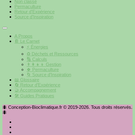
Non classé
Permaculture
Retour d'Expérience
Source d'Inspiration
A Propos
📔 Le Carnet
⚡️ Énergies
♻️ Déchets et Ressources
🔢 Calculs
👨‍👩‍👧‍👦 Gestion
🍀 Permaculture
🌀 Source d’Inspiration
📖 Glossaire
🔄 Retour d’Expérience
🤝 Accompagnement
🛠 Guides Pratiques
🐜 Conception-Bioclimatique.fr © 2019-2026. Tous droits réservés.
🐜