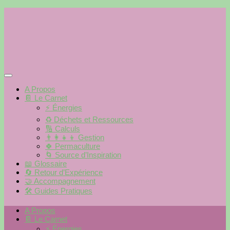
Skip
to
content
A Propos
📔 Le Carnet
⚡️ Énergies
♻️ Déchets et Ressources
🔢 Calculs
👨‍👩‍👧‍👦 Gestion
🍀 Permaculture
🌀 Source d’Inspiration
📖 Glossaire
🔄 Retour d’Expérience
🤝 Accompagnement
🛠 Guides Pratiques
A Propos
📔 Le Carnet
⚡️ Énergies