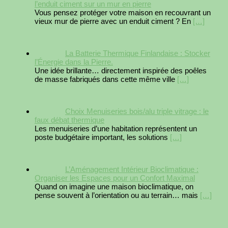
l’enduit ciment sur un mur en pierre
Vous pensez protéger votre maison en recouvrant un
vieux mur de pierre avec un enduit ciment ? En
[…]
La Batterie Thermique Finlandaise : Stocker
l’Énergie dans la Pierre.
Une idée brillante… directement inspirée des poêles
de masse fabriqués dans cette même ville
[…]
Choix Menuiseries bois/alu triple vitrage : le
faux débat thermique
Les menuiseries d’une habitation représentent un
poste budgétaire important, les solutions
[…]
L’Aménagement Intérieur Bioclimatique :
Organiser les Espaces pour un Confort Maximal
Quand on imagine une maison bioclimatique, on
pense souvent à l’orientation ou au terrain… mais
[…]