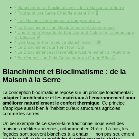
Blanchiment et Bioclimatisme : de la Maison à la Serre
Pourquoi une Serre Chauffe autant ? 🌞🌡️
Les Notions Thermiques à Comprendre 🔍
Le Blanchiment : un Geste Simple et Économique
Une Simple Recette de Blanchiment Naturelle, Économique
et Efficace 🥣
Que Gagne-t-on avec ce Blanchiment ? 🎁
Le Blanchiment qui Tient tout l’Été
Le Blanchiment est Réversible Naturellement à l’Automne
En résumé : un Petit Geste pour un Grand Effet 👇
Blanchiment et Bioclimatisme : de la
Maison à la Serre
La conception bioclimatique repose sur un principe fondamental :
adapter l’architecture et les matériaux à l’environnement pour
améliorer naturellement le confort thermique
. Ce principe
s’applique aussi bien à l’habitat qu’aux structures agricoles
comme les serres.
Un bel exemple de ce savoir-faire traditionnel nous vient des
maisons méditerranéennes, notamment en Grèce. Là-bas, les
façades sont souvent blanchies à la chaux — non pas seulement