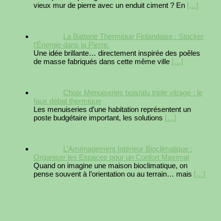
vieux mur de pierre avec un enduit ciment ? En
[…]
La Batterie Thermique Finlandaise : Stocker
l’Énergie dans la Pierre.
Une idée brillante… directement inspirée des poêles
de masse fabriqués dans cette même ville
[…]
Choix Menuiseries bois/alu triple vitrage : le
faux débat thermique
Les menuiseries d’une habitation représentent un
poste budgétaire important, les solutions
[…]
L’Aménagement Intérieur Bioclimatique :
Organiser les Espaces pour un Confort Maximal
Quand on imagine une maison bioclimatique, on
pense souvent à l’orientation ou au terrain… mais
[…]