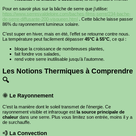
Pour en savoir plus sur la bâche de serre que j’utilise:
https://www.serresvaldeloire.com/baches-films-serre/234-bache-
de-serre-diffusante-200-visqueen.html
. Cette bâche laisse passer
86% du rayonnement lumineux solaire.
C’est super en hiver, mais en été, l’effet se retourne contre nous.
La température peut facilement dépasser
45°C à 55°C
, ce qui :
bloque la croissance de nombreuses plantes,
fait fondre vos salades,
rend votre serre inutilisable jusqu’à l’automne.
Les Notions Thermiques à Comprendre
🔍
🌞 Le Rayonnement
C’est la manière dont le soleil transmet de l’énergie. Ce
rayonnement visible et infrarouge est
la source principale de
chaleur
dans une serre. Plus vous limitez son entrée, moins il y a
de surchauffe.
💨 La Convection