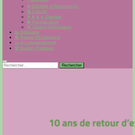
♻️ Déchets et Ressources
🔢 Calculs
👨‍👩‍👧‍👦 Gestion
🍀 Permaculture
🌀 Source d’Inspiration
📖 Glossaire
🔄 Retour d’Expérience
🤝 Accompagnement
🛠 Guides Pratiques
Rechercher :