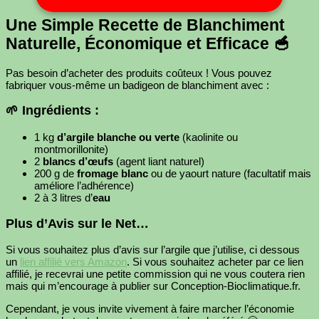
Une Simple Recette de Blanchiment
Naturelle, Économique et Efficace 🥣
Pas besoin d’acheter des produits coûteux ! Vous pouvez
fabriquer vous-même un badigeon de blanchiment avec :
🌱 Ingrédients :
1 kg
d’argile blanche ou verte
(kaolinite ou
montmorillonite)
2
blancs d’œufs
(agent liant naturel)
200 g de
fromage blanc
ou de yaourt nature (facultatif mais
améliore l’adhérence)
2 à 3 litres d’
eau
Plus d’Avis sur le Net…
Si vous souhaitez plus d’avis sur l’argile que j’utilise, ci dessous
un
lien affilié vers Amazon
. Si vous souhaitez acheter par ce lien
affilié, je recevrai une petite commission qui ne vous coutera rien
mais qui m’encourage à publier sur Conception-Bioclimatique.fr.
Cependant, je vous invite vivement à faire marcher l’économie