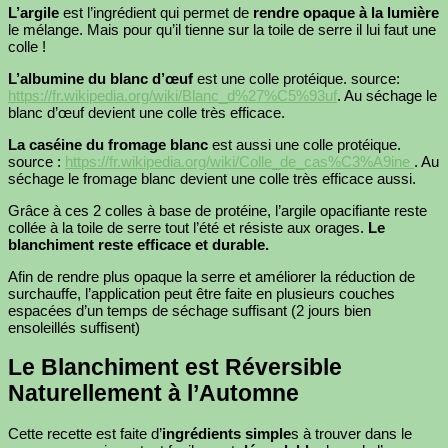
L’argile
est l’ingrédient qui permet de
rendre opaque à la lumière
le mélange. Mais pour qu’il tienne sur la toile de serre il lui faut une
colle !
L’albumine du blanc d’œuf
est une colle protéique. source:
https://fr.wikipedia.org/wiki/Blanc_d%27%C5%93uf
. Au séchage le
blanc d’œuf devient une colle très efficace.
La caséine du fromage blanc
est aussi une colle protéique.
source :
https://fr.wikipedia.org/wiki/Colle_de_cas%C3%A9ine
. Au
séchage le fromage blanc devient une colle très efficace aussi.
Grâce à ces 2 colles à base de protéine, l’argile opacifiante reste
collée à la toile de serre tout l’été et résiste aux orages.
Le
blanchiment reste efficace et durable.
Afin de rendre plus opaque la serre et améliorer la réduction de
surchauffe, l’application peut être faite en plusieurs couches
espacées d’un temps de séchage suffisant (2 jours bien
ensoleillés suffisent)
Le Blanchiment est Réversible
Naturellement à l’Automne
Cette recette est faite d’
ingrédients simple
s à trouver dans le