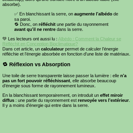
absorbe).
✅ En blanchissant la serre, on
augmente l’albédo
de
sa paroi.
🔁 Donc, on
réfléchit
une partie du rayonnement
avant qu’il ne rentre
dans la serre.
💚 Les lecteurs ont aussi lu :
Albédo : Comment la Chaleur se
Réfléchit en Conception Bioclimatique?
Dans cet article, un
calculateur
permet de calculer l’énergie
réfléchie et l’énergie absorbée en fonction d’une liste de matériaux.
🔁 Réflexion vs Absorption
Une toile de serre transparente laisse passer la lumière : elle
n’a
pas un fort pouvoir réfléchissant
, elle absorbe beaucoup
d’énergie sous forme de rayonnement lumineux.
En la blanchissant temporairement, on introduit un
effet miroir
diffus
: une partie du rayonnement est
renvoyée vers l’extérieur
.
Il y a moins d’énergie qui entre dans la serre.