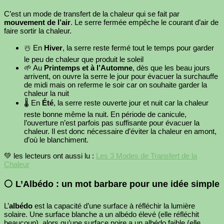
C’est un mode de transfert de la chaleur qui se fait par
mouvement de l’air
. Le serre fermée empêche le courant d’air de
faire sortir la chaleur.
☃️ En
Hiver
, la serre reste fermé tout le temps pour garder
le peu de chaleur que produit le soleil
🌱 Au
Printemps et à l’Automne
, dès que les beau jours
arrivent, on ouvre la serre le jour pour évacuer la surchauffe
de midi mais on referme le soir car on souhaite garder la
chaleur la nuit
🌡 En
Été
, la serre reste ouverte jour et nuit car la chaleur
reste bonne même la nuit. En période de canicule,
l’ouverture n’est parfois pas suffisante pour évacuer la
chaleur. Il est donc nécessaire d’éviter la chaleur en amont,
d’où le blanchiment.
💚 les lecteurs ont aussi lu :
Les 3 Modes de Transfert de la
Chaleur
⚪ L’Albédo : un mot barbare pour une idée simple
L’
albédo
est la capacité d’une surface à réfléchir la lumière
solaire. Une surface blanche a un albédo élevé (elle réfléchit
beaucoup), alors qu’une surface noire a un albédo faible (elle