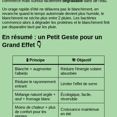
commerce mais surtout facilement
dégradable
dans de l’eau.
Un orage rapide d’été ne délavera pas le blanchiment, en
revanche quand le temps automnale devient plus humide, le
blanchiment ne sèche plus entre 2 pluies. Les bactéries
commence alors à dégrader les protéines et le blanchiment finit
par disparaitre lavé par les pluie.
En résumé : un Petit Geste pour un
Grand Effet 👇
🧪 Principe
🎯 Objectif
Blanchir = augmenter
Réduire l’énergie solaire
l’albédo
absorbée
Réduire le rayonnement
Limiter l’effet de serre
entrant
Mélange naturel argile +
Écologique, facile,
œuf + fromage blanc
réversible
Moins de chaleur = plus
Croissance maintenue
de confort pour les
en été
plantes