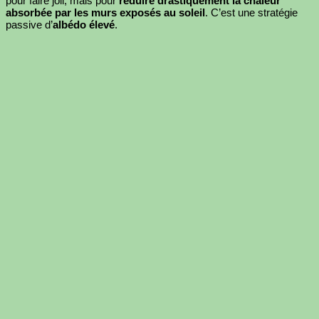
pour faire joli, mais pour
réduire drastiquement la chaleur
absorbée par les murs exposés au soleil
. C’est une stratégie
passive d’
albédo élevé
.