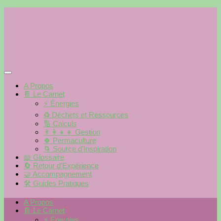
Skip
to
content
A Propos
📔 Le Carnet
⚡️ Énergies
♻️ Déchets et Ressources
🔢 Calculs
👨‍👩‍👧‍👦 Gestion
🍀 Permaculture
🌀 Source d’Inspiration
📖 Glossaire
🔄 Retour d’Expérience
🤝 Accompagnement
🛠 Guides Pratiques
A Propos
📔 Le Carnet
⚡️ Énergies