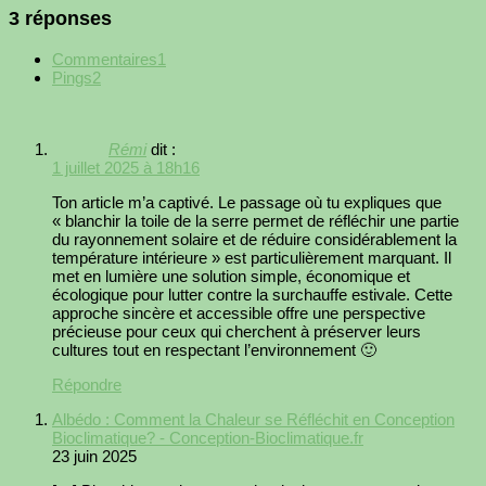
3 réponses
Commentaires
1
Pings
2
Rémi
dit :
1 juillet 2025 à 18h16
Ton article m’a captivé. Le passage où tu expliques que
« blanchir la toile de la serre permet de réfléchir une partie
du rayonnement solaire et de réduire considérablement la
température intérieure » est particulièrement marquant. Il
met en lumière une solution simple, économique et
écologique pour lutter contre la surchauffe estivale. Cette
approche sincère et accessible offre une perspective
précieuse pour ceux qui cherchent à préserver leurs
cultures tout en respectant l’environnement 🙂
Répondre
Albédo : Comment la Chaleur se Réfléchit en Conception
Bioclimatique? - Conception-Bioclimatique.fr
23 juin 2025