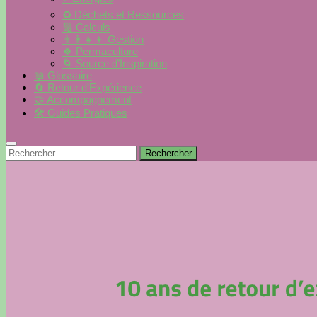
♻️ Déchets et Ressources
🔢 Calculs
👨‍👩‍👧‍👦 Gestion
🍀 Permaculture
🌀 Source d’Inspiration
📖 Glossaire
🔄 Retour d’Expérience
🤝 Accompagnement
🛠 Guides Pratiques
Rechercher :