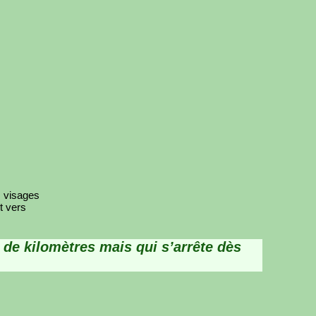
s visages
t vers
 de kilomètres mais qui s’arrête dès