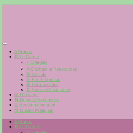
Skip
to
content
A Propos
📔 Le Carnet
⚡️ Énergies
♻️ Déchets et Ressources
🔢 Calculs
👨‍👩‍👧‍👦 Gestion
🍀 Permaculture
🌀 Source d’Inspiration
📖 Glossaire
🔄 Retour d’Expérience
🤝 Accompagnement
🛠 Guides Pratiques
A Propos
📔 Le Carnet
⚡️ Énergies