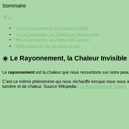
Sommaire
☀️ Le Rayonnement, la Chaleur Invisible
💨 La Convection, La Chaleur en Mouvement
➡️ La Conduction, la Chaleur de Contact
Bilan autour du feu de camp la nuit
☀️ Le Rayonnement, la Chaleur Invisible
Le
rayonnement
est la chaleur que nous ressentons sur notre p
C’est ce même phénomène qui nous réchauffe lorsque nous nous appr
lumière et de chaleur. Source Wikipédia :
Le Rayonnement Solaire